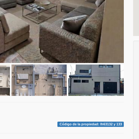
Código de la propiedad: lh63132 y 133