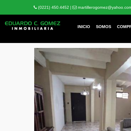
(0221) 450.4452 |
martillerogomez@yahoo.com
INICIO
SOMOS
COMP
Tipo casa PH en Venta en L