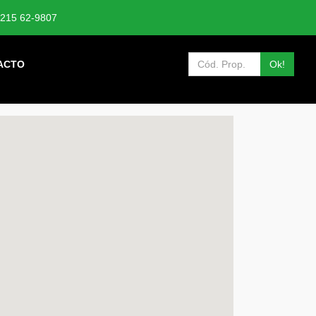
215 62-9807
ACTO
Ok!
ocalización en Mapa